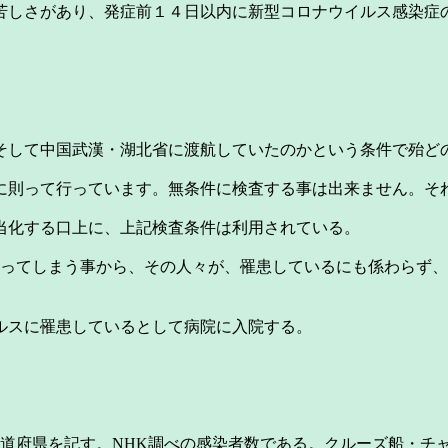
苦しさがあり、発症前１４日以内に新型コロナウイルス感染症
。そして中国武漢・湖北省に渡航していたのかという条件で殆ど
則って行っています。無条件に検査する事は出来ません。そ
当化する口上に、上記検査条件は利用されている。
ってしまう事から、その人々が、罹患しているにも係わらず、
ルスに罹患しているとして病院に入院する。
道府県を記す。NHK調べの感染者数である。クルーズ船・チ