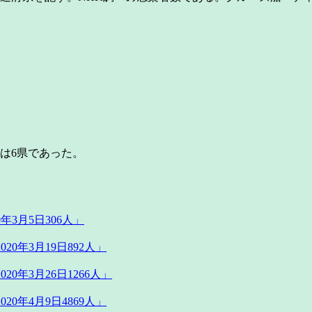
は6県であった。
年3月5日306人」
0年3月19日892人」
0年3月26日1266人」
0年4月9日4869人」