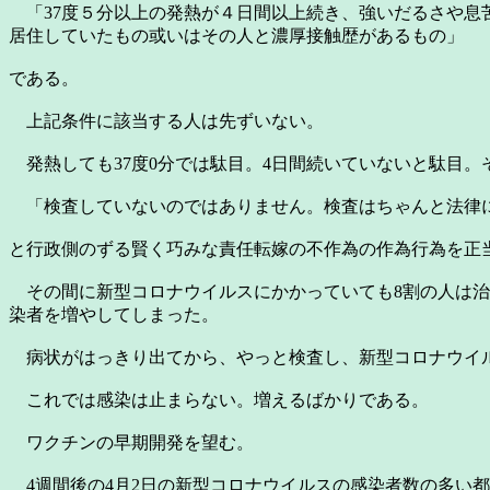
「37度５分以上の発熱が４日間以上続き、強いだるさや息
居住していたもの或いはその人と濃厚接触歴があるもの」
である。
上記条件に該当する人は先ずいない。
発熱しても37度0分では駄目。4日間続いていないと駄目
「検査していないのではありません。検査はちゃんと法律に
と行政側のずる賢く巧みな責任転嫁の不作為の作為行為を正
その間に新型コロナウイルスにかかっていても8割の人は治
染者を増やしてしまった。
病状がはっきり出てから、やっと検査し、新型コロナウイ
これでは感染は止まらない。増えるばかりである。
ワクチンの早期開発を望む。
4週間後の4月2日の新型コロナウイルスの感染者数の多い都