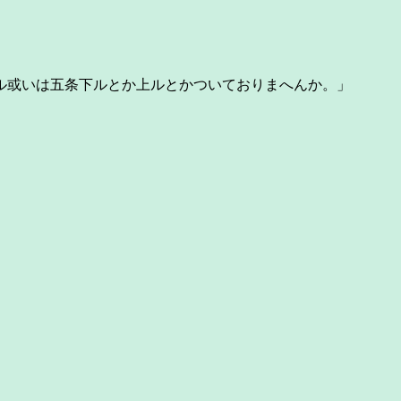
ル或いは五条下ルとか上ルとかついておりまへんか。」