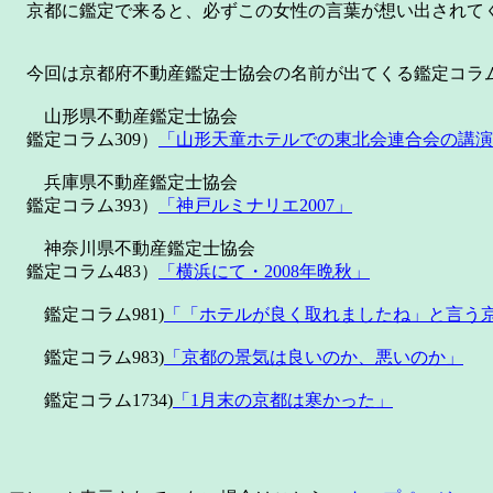
京都に鑑定で来ると、必ずこの女性の言葉が想い出されて
今回は京都府不動産鑑定士協会の名前が出てくる鑑定コラム
山形県不動産鑑定士協会
鑑定コラム309）
「山形天童ホテルでの東北会連合会の講演
兵庫県不動産鑑定士協会
鑑定コラム393）
「神戸ルミナリエ2007」
神奈川県不動産鑑定士協会
鑑定コラム483）
「横浜にて・2008年晩秋」
鑑定コラム981)
「「ホテルが良く取れましたね」と言う
鑑定コラム983)
「京都の景気は良いのか、悪いのか」
鑑定コラム1734)
「1月末の京都は寒かった」