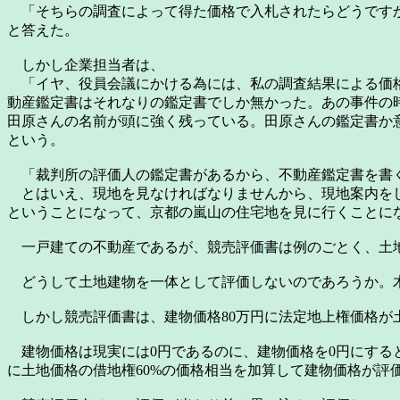
「そちらの調査によって得た価格で入札されたらどうですか
と答えた。
しかし企業担当者は、
「イヤ、役員会議にかける為には、私の調査結果による価格
動産鑑定書はそれなりの鑑定書でしか無かった。あの事件の
田原さんの名前が頭に強く残っている。田原さんの鑑定書か
という。
「裁判所の評価人の鑑定書があるから、不動産鑑定書を書く
とはいえ、現地を見なければなりませんから、現地案内を
ということになって、京都の嵐山の住宅地を見に行くことに
一戸建ての不動産であるが、競売評価書は例のごとく、土地
どうして土地建物を一体として評価しないのであろうか。木
しかし競売評価書は、建物価格80万円に法定地上権価格が土
建物価格は現実には0円であるのに、建物価格を0円にする
に土地価格の借地権60%の価格相当を加算して建物価格が評