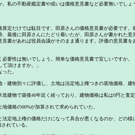
。私の不動産鑑定書や或いは価格意見書など必要無いでしょ
算定だけでは駄目です。田原さんの価格意見書が必要です。前
時、最後に田原さんにたどり着いたが、田原さんが書かれた意
意見書があれば役員会議がそのまま通ります。評価の意見書を
必要性は無いでしょう。簡単な価格意見書で宜しいですか。
して頂けますか。」
なった。
・建物別々に評価し、土地は法定地上権つきの底地価格、建
造建物で築後40年近く経っており、建物価格は私は0円と査
地価格の60%が加算されて求められていた。
と法定地上権の価格だけになって具合が悪くなるのか、どの様
価されている。