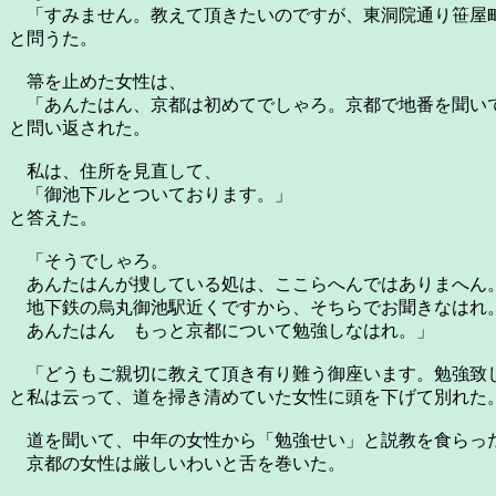
「すみません。教えて頂きたいのですが、東洞院通り笹屋町
と問うた。
箒を止めた女性は、
「あんたはん、京都は初めてでしゃろ。京都で地番を聞いて
と問い返された。
私は、住所を見直して、
「御池下ルとついております。」
と答えた。
「そうでしゃろ。
あんたはんが捜している処は、ここらへんではありまへん
地下鉄の烏丸御池駅近くですから、そちらでお聞きなはれ
あんたはん もっと京都について勉強しなはれ。」
「どうもご親切に教えて頂き有り難う御座います。勉強致
と私は云って、道を掃き清めていた女性に頭を下げて別れた
道を聞いて、中年の女性から「勉強せい」と説教を食らっ
京都の女性は厳しいわいと舌を巻いた。