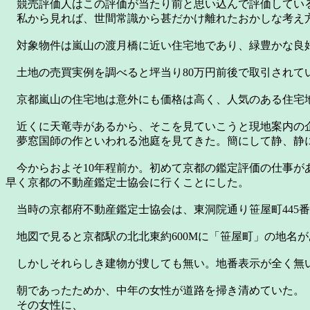
競売評価人はこの評価が当たり前と思い込んで評価してい
私から見れば、世間常識から甚だかけ離れたおかしな考え方
対象物件は嵐山の渡月橋に近い住宅地であり、緑豊かな良好な
土地の売買実例を調べると坪当り80万円前後で取引されて
京都嵐山の住宅地は意外にも価格は高く、人気のある住宅
近くに天竜寺があるから、そこを見ていこうと現地案内の企
夢窓国師の作といわれる池庭を見てきた。簡にして静、静
今からおよそ10年程前か。初めて京都の鑑定評価の仕事が
早く京都の不動産鑑定士協会に行くことにした。
当時の京都府不動産鑑定士協会は、東洞院通り笹屋町445番
地図で見ると京都駅の北北東約600Mに「笹屋町」の地名
しかしそれらしき建物が捜しても無い。地番表示が全く無
朝であったためか、中年の女性が道路を掃き清めていた。
その女性に、