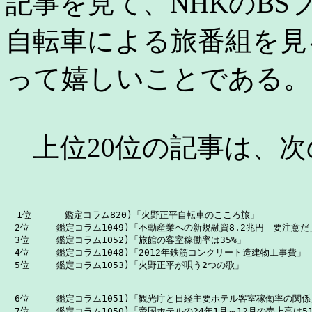
記事を見て、NHKのB
自転車による旅番組を見
って嬉しいことである。
上位20位の記事は、次
  1位      鑑定コラム820)「火野正平自転車のこころ旅」

　2位　　　鑑定コラム1049)「不動産業への新規融資8.2兆円　要注意だ」
　3位　　　鑑定コラム1052)「旅館の客室稼働率は35%」

　4位　　　鑑定コラム1048)「2012年鉄筋コンクリート造建物工事費」

　6位　　　鑑定コラム1051)「観光庁と日経主要ホテル客室稼働率の関係」
　7位　　　鑑定コラム1050)「帝国ホテルの24年1月～12月の売上高は51