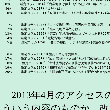
　8位　　　鑑定コラム1054)「商業地価は値上り始めた(2013年1月)」

  9位　　　鑑定コラム287)「１坪とは」

　11位　 　鑑定コラム1047)「コメダ珈琲店430億円の売買価格は高い
　12位 　　鑑定コラム337) 「経済的耐用年数とは」

　13位　　 鑑定コラム1055)「東京住宅地価が底に近づきつつある(25年1
　14位　　 鑑定コラム268)「定期借地権の地代」

　16位　　 鑑定コラム18)「店舗売上高と家賃割合」

　17位　 　鑑定コラム997)「仙台(若林区・太白区)の住宅家賃の上昇が
　18位     鑑定コラム187)「土地使用貸借の価格は更地価格の20％にも
　19位　　 鑑定コラム1046)「相模原緑区の家賃が下がっている(24年10
　20位　 　鑑定コラム1000) 「都城市正応寺ごんだ柿は産業化出来ない
2013年4月のアクセス
ういう内容のものか、改