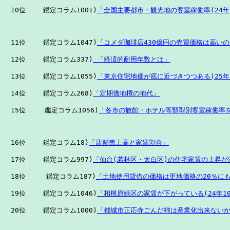
　10位　 　鑑定コラム1001)
「全国主要都市・観光地の客室稼働率(24年
　11位　 　鑑定コラム1047)
「コメダ珈琲店430億円の売買価格は高い
　12位 　　鑑定コラム337)
 「経済的耐用年数とは」
　13位　　 鑑定コラム1055)
「東京住宅地価が底に近づきつつある(25年
　14位　　 鑑定コラム268)
「定期借地権の地代」
　15位　   鑑定コラム1056)
「各市の旅館・ホテル等類型別客室稼働率
　16位　　 鑑定コラム18)
「店舗売上高と家賃割合」
　17位　 　鑑定コラム997)
「仙台(若林区・太白区)の住宅家賃の上昇が
　18位     鑑定コラム187)
「土地使用貸借の価格は更地価格の20％に
　19位　　 鑑定コラム1046)
「相模原緑区の家賃が下がっている(24年1
　20位　 　鑑定コラム1000)
「都城市正応寺ごんだ柿は産業化出来ない