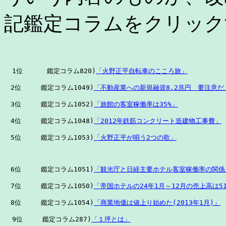
記鑑定コラムをクリック
  1位      鑑定コラム820)
「火野正平自転車のこころ旅」
　2位　　　鑑定コラム1049)
「不動産業への新規融資8.2兆円　要注意だ
　3位　　　鑑定コラム1052)
「旅館の客室稼働率は35%」
　4位　　　鑑定コラム1048)
「2012年鉄筋コンクリート造建物工事費」
　5位　　　鑑定コラム1053)
「火野正平が唄う2つの歌」
　6位　　　鑑定コラム1051)
「観光庁と日経主要ホテル客室稼働率の関係
　7位　　　鑑定コラム1050)
「帝国ホテルの24年1月～12月の売上高は5
　8位　　　鑑定コラム1054)
「商業地価は値上り始めた(2013年1月)」
  9位　　　鑑定コラム287)
「１坪とは」